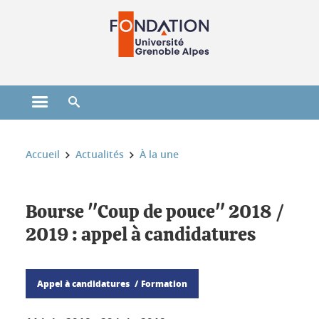
Gestion des cookies
Ouvrir le menu principal
Ouvrir le moteur de recherche
Vous êtes ici :
Accueil
Actualités
À la une
Bourse "Coup de pouce" 2018 /
2019 : appel à candidatures
Appel à candidatures
Formation