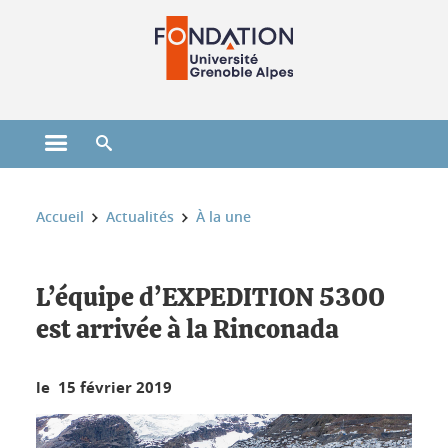
Gestion des cookies
Ouvrir le menu principal
Ouvrir le moteur de recherche
Vous êtes ici :
Accueil
Actualités
À la une
L’équipe d’EXPEDITION 5300
est arrivée à la Rinconada
le 15 février 2019