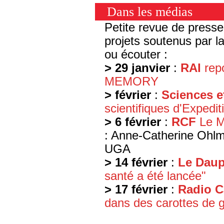
Dans les médias
Petite revue de press
projets soutenus par l
ou écouter :
> 29 janvier
:
RAI
repo
MEMORY
> février
:
Sciences e
scientifiques d'Expedi
> 6 février
:
RCF
Le M
: Anne-Catherine Ohlma
UGA
> 14 février
:
Le Daup
santé a été lancée"
> 17 février
:
Radio 
dans des carottes de 