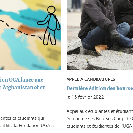
APPEL À CANDIDATURES
ation UGA lance une
n Afghanistan et en
Dernière édition des bours
le
15 février 2022
Appel aux étudiantes et étudian
iantes et étudiants qui
édition de ses Bourses Coup de C
onflits, la Fondation UGA a
étudiants et étudiantes de l'UGA 
..