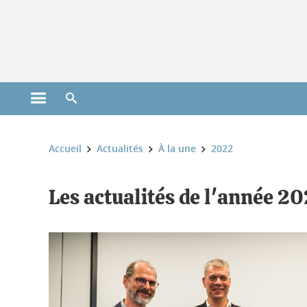
Gestion des cookies
Ouvrir le menu principal
Ouvrir le moteur de recherche
Vous êtes ici :
Accueil
Actualités
À la une
2022
Les actualités de l'année 2