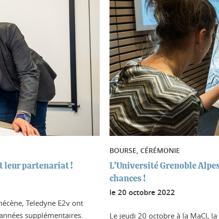
BOURSE, CÉRÉMONIE
 leur partenariat !
L’Université Grenoble Alpes
chances !
le
20 octobre 2022
mécène, Teledyne E2v ont
3 années supplémentaires.
Le jeudi 20 octobre à la MaCI, l