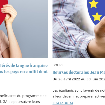
BOURSE
lérés de langue française
s les pays en conflit dont
Bourses doctorales Jean M
Du
28 avril 2022
au
30 juin 20
Les étudiants sont l'avenir de no
énéficiaires du programme de
à leur devenir et préparer activ
n UGA de poursuivre leurs
Lire la suite