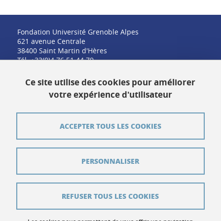
Fondation Université Grenoble Alpes
621 avenue Centrale
38400 Saint Martin d'Hères
Tél. +33(0)4 76 51 44 79
fondation@univ-grenoble-alpes.fr
Ce site utilise des cookies pour améliorer
votre expérience d'utilisateur
Contact
ACCEPTER TOUS LES COOKIES
Plan du site
PERSONNALISER
Crédits
Mentions légales
REFUSER TOUS LES COOKIES
Données personnelles
Gestion des cookies