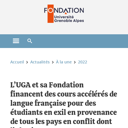
Gestion des cookies
Ouvrir le menu principal
Ouvrir le moteur de recherche
Vous êtes ici :
Accueil
Actualités
À la une
2022
L’UGA et sa Fondation
financent des cours accélérés de
langue française pour des
étudiants en exil en provenance
de tous les pays en conflit dont