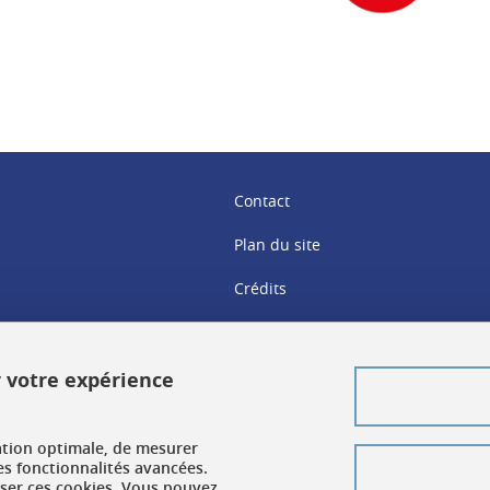
Contact
Plan du site
Crédits
Mentions légales
Données personnelles
r votre expérience
Gestion des cookies
ation optimale, de mesurer
Accessibilité : non conforme
es fonctionnalités avancées.
user ces cookies. Vous pouvez