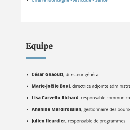
Chaire Montagne - Altitude - Santé
Equipe
César Ghaouti
, directeur général
Marie-Joëlle Boul
, directrice adjointe administr
Lisa Carvello Richard
, responsable communica
Anahide Mardirossian
, gestionnaire des bours
Julien Heurdier,
responsable de programmes