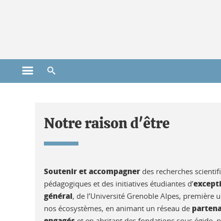
Gestion des cookies
Ouvrir le menu principal
Ouvrir le moteur de recherche
Accueil Fondation
Notre raison d'être
Soutenir et accompagner
des recherches scientif
except
pédagogiques et des initiatives étudiantes d’
général
, de l’Université Grenoble Alpes, première u
partena
nos écosystèmes, en animant un réseau de
engagés
et en abritant des fondations sous égide, p