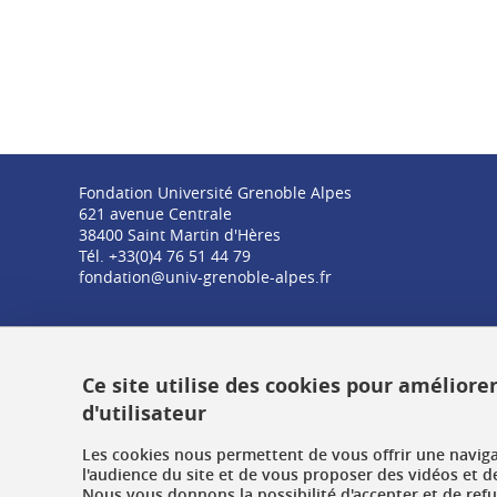
Fondation Université Grenoble Alpes
621 avenue Centrale
38400 Saint Martin d'Hères
Tél. +33(0)4 76 51 44 79
fondation@univ-grenoble-alpes.fr
Ce site utilise des cookies pour améliore
d'utilisateur
Les cookies nous permettent de vous offrir une navig
l'audience du site et de vous proposer des vidéos et d
Nous vous donnons la possibilité d'accepter et de ref