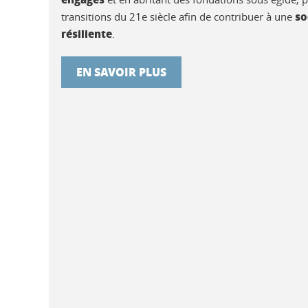
so
transitions du 21e siècle afin de contribuer à une
résiliente
.
EN SAVOIR PLUS
Nouvelle direction à la Fo
La Fondation Université Grenoble Alpes (
nomination de César Ghaouti au poste de d
succède à Anne-Catherine Ohlmann, qui s
pleinement à la direction de la Fondation
l’égide de la Fondation UGA.
Lire la suite