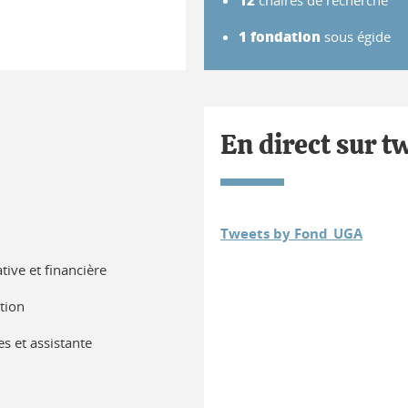
12
chaires de recherche
1 fondation
sous égide
En direct sur t
Tweets by Fond_UGA
ative et financière
tion
es et assistante