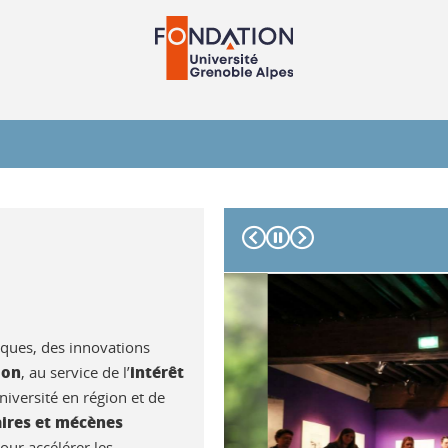
Précédent
Suivant
iques, des innovations
ion
intérêt
, au service de l’
niversité en région et de
ires et mécènes
our accélérer les