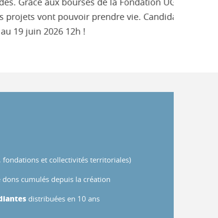
 Grâce aux bourses de la Fondation UGA et
jets vont pouvoir prendre vie. Candidatez
 juin 2026 12h !
 fondations et collectivités territoriales)
 dons cumulés depuis la création
diantes
distribuées en 10 ans