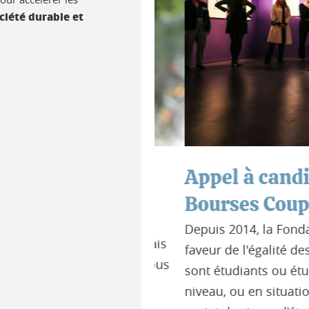
ciété durable et
ndation UGA !
Appel à candida
UGA) annonce la
Bourses Coup de
irecteur général. Il
Depuis 2014, la Fondation
e consacrera désormais
faveur de l'égalité des cha
 Ice Memory, placée sous
sont étudiants ou étudiants
niveau, ou en situation de