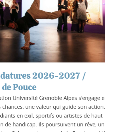
tures 2026-2027 /
1h-1C
Cette conf
 Pouce
et science
 Université Grenoble Alpes s'engage en
répond aux
nces, une valeur qui guide son action. Ils
cette noti
 en exil, sportifs ou artistes de haut
Lire la su
 handicap. Ils poursuivent un rêve, un