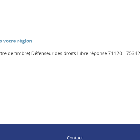
s votre région
ettre de timbre) Défenseur des droits Libre réponse 71120 - 7534
ook
inkedIn
Contact