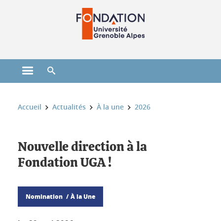
Gestion des cookies
Ouvrir le menu principal
Ouvrir le moteur de recherche
Vous êtes ici :
Accueil
Actualités
À la une
2026
Nouvelle direction à la
Fondation UGA !
Nomination
À la Une