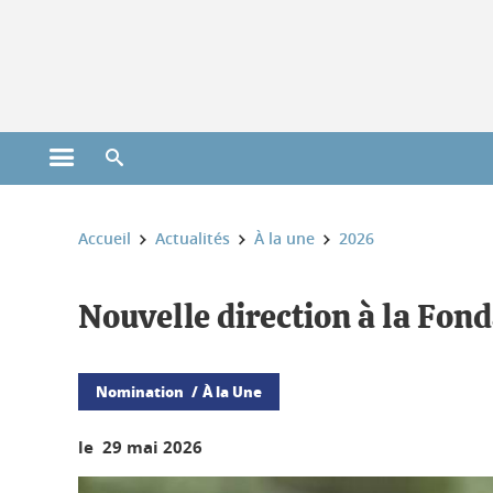
Gestion des cookies
Ouvrir le menu principal
Ouvrir le moteur de recherche
Vous êtes ici :
Accueil
Actualités
À la une
2026
Nouvelle direction à la Fon
Nomination
À la Une
le 29 mai 2026