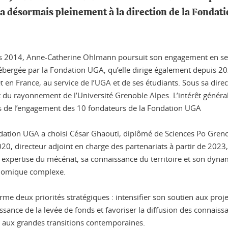
désormais pleinement à la direction de la Fondatio
s 2014, Anne-Catherine Ohlmann poursuit son engagement en se d
bergée par la Fondation UGA, qu’elle dirige également depuis 20
t en France, au service de l’UGA et de ses étudiants. Sous sa dire
t du rayonnement de l’Université Grenoble Alpes. L’intérêt général,
rts de l’engagement des 10 fondateurs de la Fondation UGA
Fondation UGA a choisi César Ghaouti, diplômé de Sciences Po Gre
0, directeur adjoint en charge des partenariats à partir de 202
n expertise du mécénat, sa connaissance du territoire et son dy
onomique complexe.
rme deux priorités stratégiques : intensifier son soutien aux pro
sance de la levée de fonds et favoriser la diffusion des connaissa
ce aux grandes transitions contemporaines.