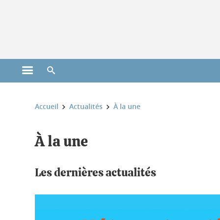
Gestion des cookies
Ouvrir le menu principal
Ouvrir le moteur de recherche
Vous êtes ici :
Accueil
Actualités
À la une
À la une
Les dernières actualités