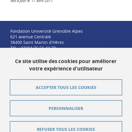
Mis à jour le 11 avril 2017
Fondation Université Grenoble Alpes
621 avenue Centrale
38400 Saint Martin d'Hères
Tél. +33(0)4 76 51 44 79
fondation@univ-grenoble-alpes.fr
Ce site utilise des cookies pour améliorer
votre expérience d'utilisateur
Contact
ACCEPTER TOUS LES COOKIES
Plan du site
PERSONNALISER
Crédits
Mentions légales
REFUSER TOUS LES COOKIES