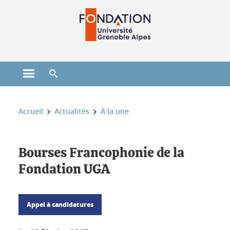
Gestion des cookies
Ouvrir le menu principal
Ouvrir le moteur de recherche
Vous êtes ici :
Accueil
Actualités
À la une
Bourses Francophonie de la
Fondation UGA
Appel à candidatures