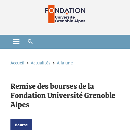
Gestion des cookies
Ouvrir le menu principal
Ouvrir le moteur de recherche
Vous êtes ici :
Accueil
Actualités
À la une
Remise des bourses de la
Fondation Université Grenoble
Alpes
Bourse