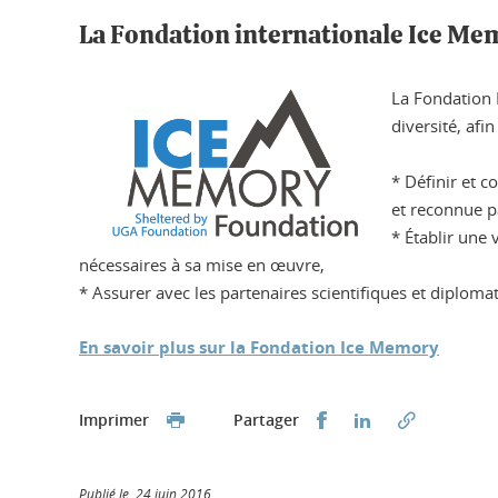
La Fondation internationale Ice Me
La Fondation 
diversité, afi
* Définir et c
et reconnue p
* Établir une
nécessaires à sa mise en œuvre,
* Assurer avec les partenaires scientifiques et diplom
En savoir plus sur la Fondation Ice Memory
Partager sur Faceb
Partager sur L
Imprimer
Partager
Publié le 24 juin 2016