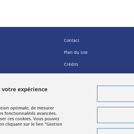
Contact
Plan du site
Crédits
Mentions légales
Données personnelles
r votre expérience
Gestion des cookies
ation optimale, de mesurer
Accessibilité : non conforme
es fonctionnalités avancées.
user ces cookies. Vous pouvez
n cliquant sur le lien "Gestion