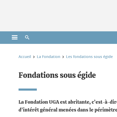
Gestion des cookies
Ouvrir le menu principal
Ouvrir le moteur de recherche
Vous êtes ici :
Accueil
La Fondation
Les fondations sous égide
Fondations sous égide
La Fondation UGA est abritante, c’est-à-dir
d’intérêt général menées dans le périmètre 