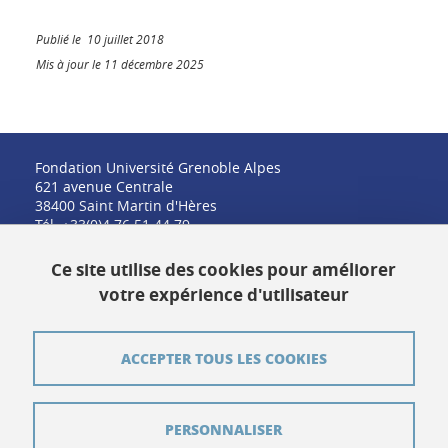
Publié le 10 juillet 2018
Mis à jour le 11 décembre 2025
Fondation Université Grenoble Alpes
621 avenue Centrale
38400 Saint Martin d'Hères
Tél. +33(0)4 76 51 44 79
fondation@univ-grenoble-alpes.fr
Ce site utilise des cookies pour améliorer
votre expérience d'utilisateur
Contact
ACCEPTER TOUS LES COOKIES
Plan du site
PERSONNALISER
Crédits