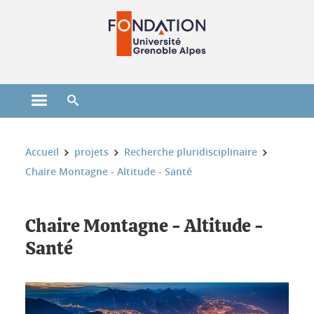
Gestion des cookies
Ouvrir le menu principal
Ouvrir le moteur de recherche
Vous êtes ici :
Accueil
projets
Recherche pluridisciplinaire
Chaire Montagne - Altitude - Santé
Chaire Montagne - Altitude -
Santé