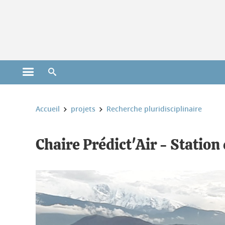
Gestion des cookies
Ouvrir le menu principal
Ouvrir le moteur de recherche
Vous êtes ici :
Accueil
projets
Recherche pluridisciplinaire
Chaire Prédict'Air - Station