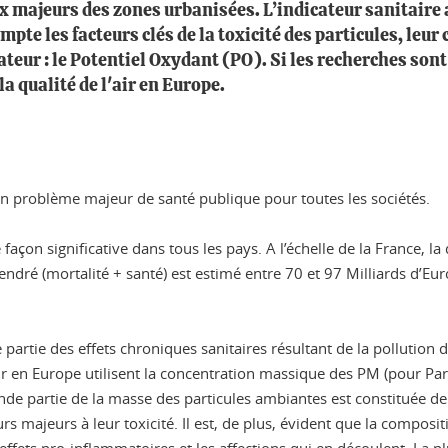
eux majeurs des zones urbanisées. L’indicateur sanitaire
e les facteurs clés de la toxicité des particules, leur c
ateur : le Potentiel Oxydant (PO). Si les recherches son
 qualité de l'air en Europe.
 un problème majeur de santé publique pour toutes les sociétés.
açon significative dans tous les pays. A l’échelle de la France, la 
ndré (mortalité + santé) est estimé entre 70 et 97 Milliards d’Eur
rtie des effets chroniques sanitaires résultant de la pollution de 
r en Europe utilisent la concentration massique des PM (pour Part
ande partie de la masse des particules ambiantes est constituée de
 majeurs à leur toxicité. Il est, de plus, évident que la composition