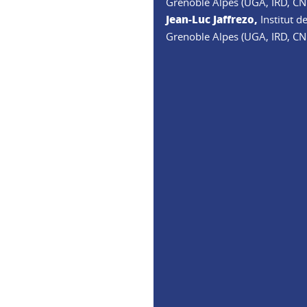
Grenoble Alpes (UGA, IRD, CN
Jean-Luc Jaffrezo,
Institut 
Grenoble Alpes (UGA, IRD, CN